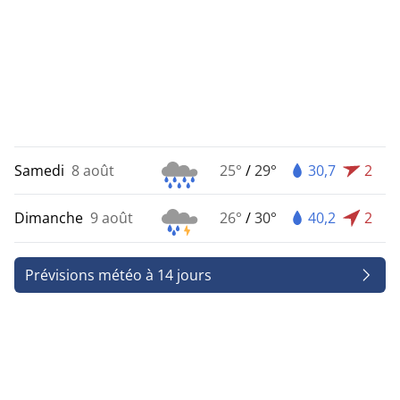
Samedi
8 août
25°
/
29°
30,7
2
Dimanche
9 août
26°
/
30°
40,2
2
Prévisions météo à 14 jours