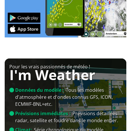
Pour les vrais passionnés de météo !
I'm Weather
Données du modèle :
Tous les modèles
d'atmosphère et d'ondes connus GFS, ICON,
ECMWF-BNL+etc.
Prévisions immédiates :
Prévisions détaillées
radar, satellite et foudre dans le monde entier.
Climat:
Série chronologique du modèle