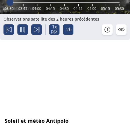
03:30
03:45
04:00
04:15
04:30
04:45
05:00
05:15
05:30
Observations satellite des 2 heures précédentes
1x
-2h
Soleil et météo Antipolo