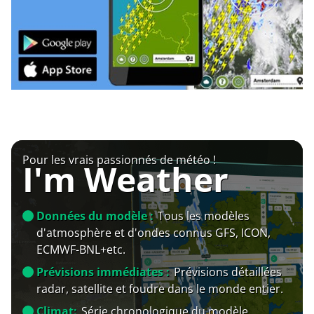
Pour les vrais passionnés de météo !
I'm Weather
Données du modèle :
Tous les modèles
d'atmosphère et d'ondes connus GFS, ICON,
ECMWF-BNL+etc.
Prévisions immédiates :
Prévisions détaillées
radar, satellite et foudre dans le monde entier.
Climat:
Série chronologique du modèle