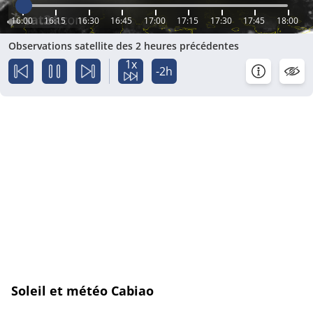
16:00
16:15
16:30
16:45
17:00
17:15
17:30
17:45
18:00
Observations satellite des 2 heures précédentes
1x
-2h
Soleil et météo Cabiao