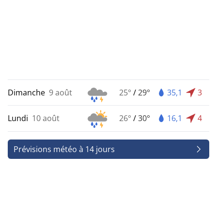
Dimanche
9 août
25°
/
29°
35,1
3
Lundi
10 août
26°
/
30°
16,1
4
Prévisions météo à 14 jours