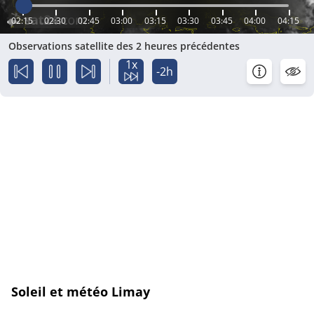
02:15
02:30
02:45
03:00
03:15
03:30
03:45
04:00
04:15
Observations satellite des 2 heures précédentes
1x
-2h
Soleil et météo Limay