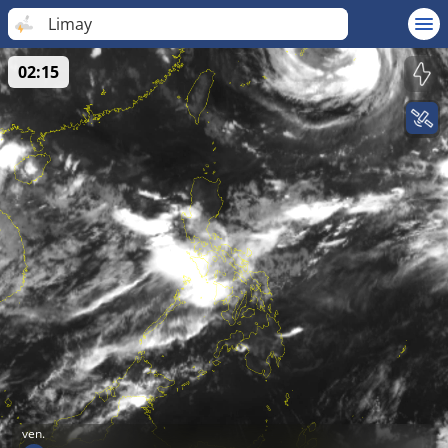
Limay
02:15
ven.