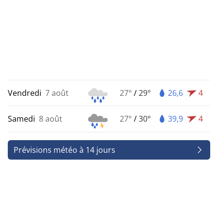
Vendredi
7 août
27°
/
29°
26,6
4
Samedi
8 août
27°
/
30°
39,9
4
Prévisions météo à 14 jours