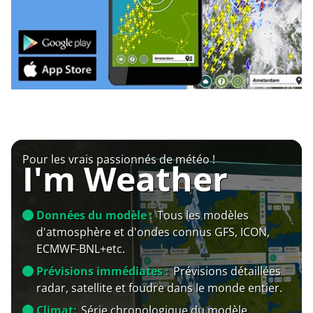
Pour les vrais passionnés de météo !
I'm Weather
Données du modèle :
Tous les modèles
d'atmosphère et d'ondes connus GFS, ICON,
ECMWF-BNL+etc.
Prévisions immédiates :
Prévisions détaillées
radar, satellite et foudre dans le monde entier.
Climat:
Série chronologique du modèle