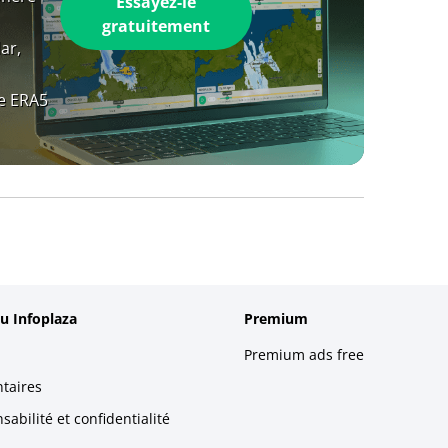
Essayez-le
gratuitement
ar,
e ERA5
u Infoplaza
Premium
Premium ads free
taires
abilité et confidentialité