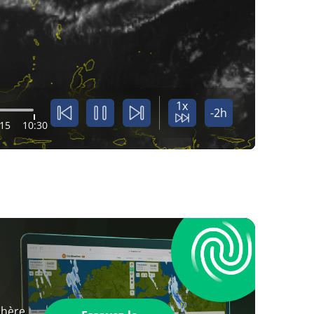
1x
-2h
:15
10:30
phère