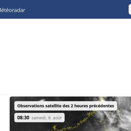
étéoradar
Observations satellite des 2 heures précédentes
08:30
samedi, 8. août