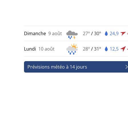
Dimanche
9 août
27°
/
30°
24,9
Lundi
10 août
28°
/
31°
12,5
Prévisions météo à 14 jours