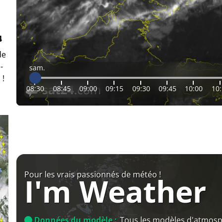
4
de
-
sam.
 !
08:30
08:45
09:00
09:15
09:30
09:45
10:00
10
Pour les vrais passionnés de météo !
I'm Weather
Données du modèle :
Tous les modèles d'atmos