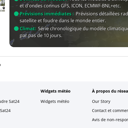
et d'ondes connus GFS, ICON, ECMWF-BNL+etc.
Prévisions immédiates :
Prévisions détaillées rad
satellite et foudre dans le monde entier.
Climat:
Série chronologique du modèle climatiqu
par pas de 10 jours.
o
Widgets météo
À propos du résea
udre Sat24
Widgets météo
Our Story
 Sat24
Contact et commen
Avis de non-respons