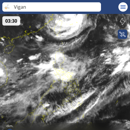
Vigan
03:30
dim.