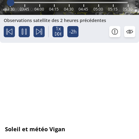
03:30
03:45
04:00
04:15
04:30
04:45
05:00
05:15
05:30
Observations satellite des 2 heures précédentes
1x
-2h
Soleil et météo Vigan