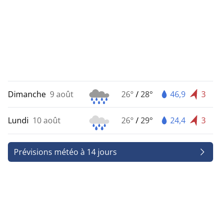
Dimanche
9 août
26°
/
28°
46,9
3
Lundi
10 août
26°
/
29°
24,4
3
Prévisions météo à 14 jours