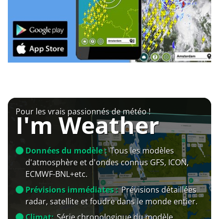
Pour les vrais passionnés de météo !
I'm Weather
Données du modèle :
Tous les modèles
d'atmosphère et d'ondes connus GFS, ICON,
ECMWF-BNL+etc.
Prévisions immédiates :
Prévisions détaillées
radar, satellite et foudre dans le monde entier.
Climat:
Série chronologique du modèle