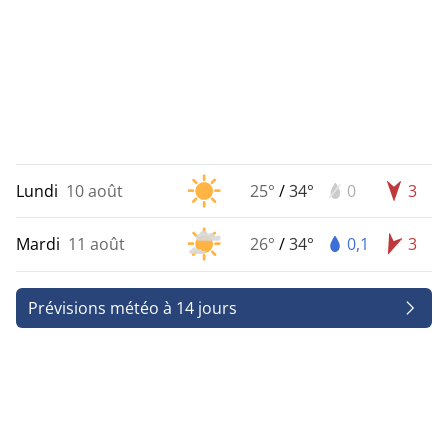
Lundi
10 août
25°
/
34°
0
3
Mardi
11 août
26°
/
34°
0,1
3
Prévisions météo à 14 jours