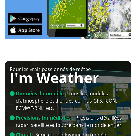
Pour les vrais passionnés de météo !
I'm Weather
Données du modèle :
Tous les modèles
d'atmosphère et d'ondes connus GFS, ICON,
ECMWF-BNL+etc.
Prévisions immédiates :
Prévisions détaillées
radar, satellite et foudre dans le monde entier.
Climat:
Série chronologique du modèle