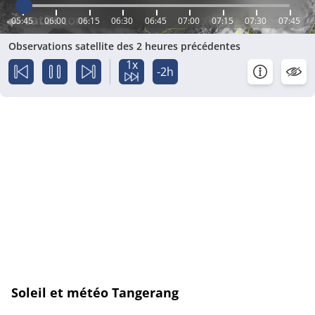
05:45
06:00
06:15
06:30
06:45
07:00
07:15
07:30
07:45
Observations satellite des 2 heures précédentes
1x
-2h
Soleil et météo Tangerang