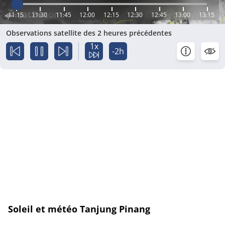
11:15
11:30
11:45
12:00
12:15
12:30
12:45
13:00
13:15
Observations satellite des 2 heures précédentes
1x
-2h
Soleil et météo Tanjung Pinang