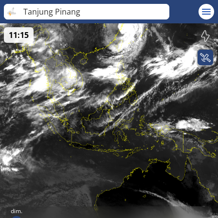
Tanjung Pinang
11:15
dim.