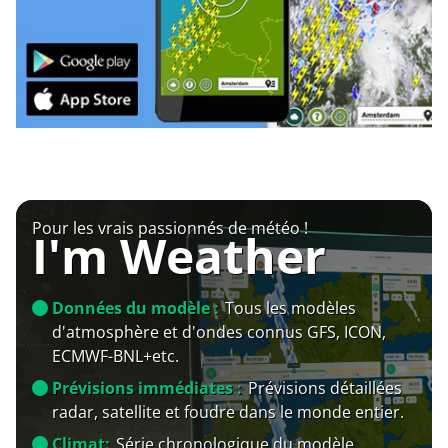
Pour les vrais passionnés de météo !
I'm Weather
Données du modèle :
Tous les modèles
d'atmosphère et d'ondes connus GFS, ICON,
ECMWF-BNL+etc.
Prévisions immédiates :
Prévisions détaillées
radar, satellite et foudre dans le monde entier.
Climat:
Série chronologique du modèle