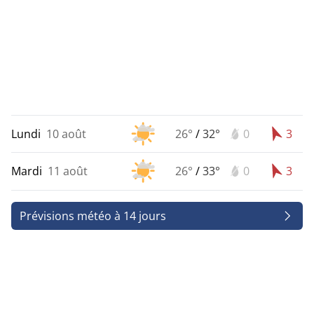
Lundi
10 août
26°
/
32°
0
3
Mardi
11 août
26°
/
33°
0
3
Prévisions météo à 14 jours