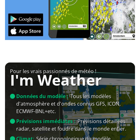
Pour les vrais passionnés de météo !
I'm Weather
Données du modèle :
Tous les modèles
d'atmosphère et d'ondes connus GFS, ICON,
ECMWF-BNL+etc.
Prévisions immédiates :
Prévisions détaillées
radar, satellite et foudre dans le monde entier.
Climat:
Série chronologique du modèle