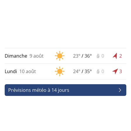
Dimanche
9 août
23°
/
36°
0
2
Lundi
10 août
24°
/
35°
0
3
Prévisions météo à 14 jours