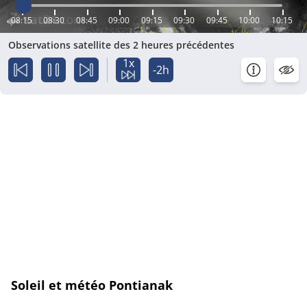
08:15
08:30
08:45
09:00
09:15
09:30
09:45
10:00
10:15
Observations satellite des 2 heures précédentes
1x
-2h
Soleil et météo Pontianak