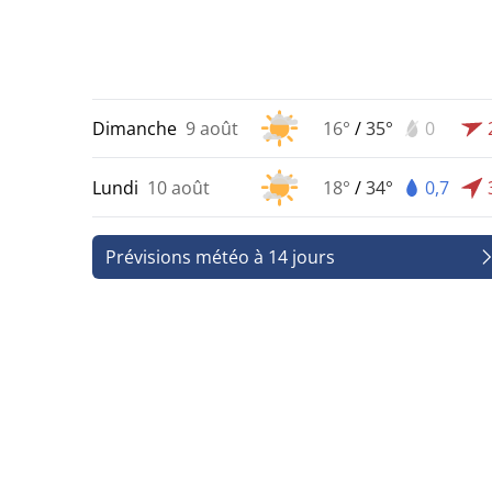
Dimanche
9 août
16°
/
35°
0
Lundi
10 août
18°
/
34°
0,7
Prévisions météo à 14 jours