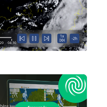
1x
-2h
:20
04:30
phère