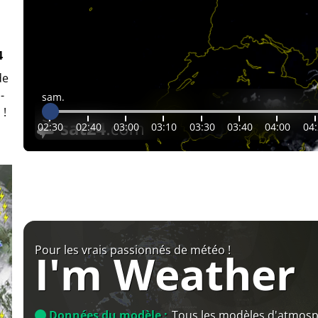
4
de
-
sam.
 !
02:30
02:40
03:00
03:10
03:30
03:40
04:00
04
Pour les vrais passionnés de météo !
I'm Weather
Données du modèle :
Tous les modèles d'atmos