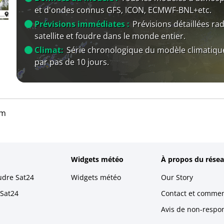
et d'ondes connus GFS, ICON, ECMWF-BNL+etc.
Prévisions immédiates :
Prévisions détaillées rad
satellite et foudre dans le monde entier.
Climat:
Série chronologique du modèle climatiqu
par pas de 10 jours.
lm
Widgets météo
À propos du résea
udre Sat24
Widgets météo
Our Story
 Sat24
Contact et commen
Avis de non-respons