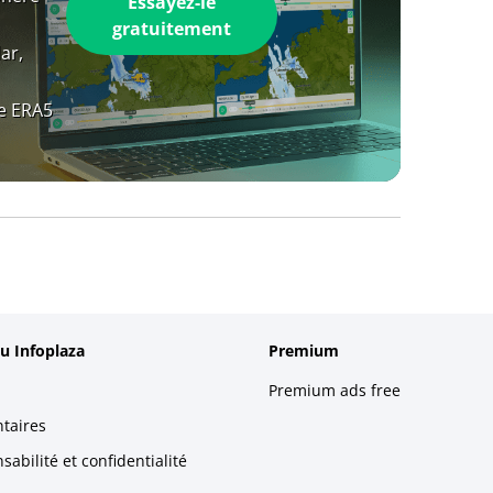
Essayez-le
gratuitement
ar,
e ERA5
u Infoplaza
Premium
Premium ads free
taires
abilité et confidentialité