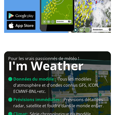
Pour les vrais passionnés de météo !
I'm Weather
Données du modèle :
Tous les modèles
d'atmosphère et d'ondes connus GFS, ICON,
ECMWF-BNL+etc.
Prévisions immédiates :
Prévisions détaillées
radar, satellite et foudre dans le monde entier.
Climat:
Série chronologique du modèle