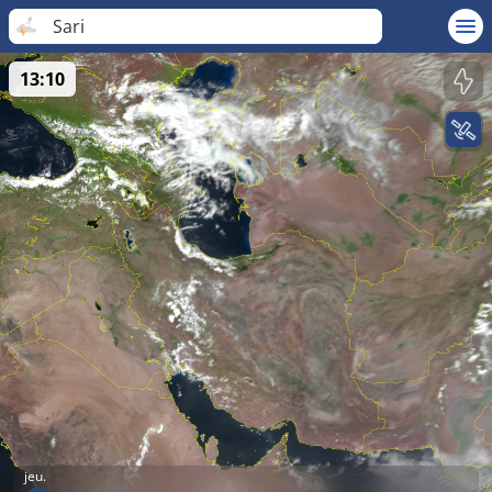
Sari
13:10
jeu.