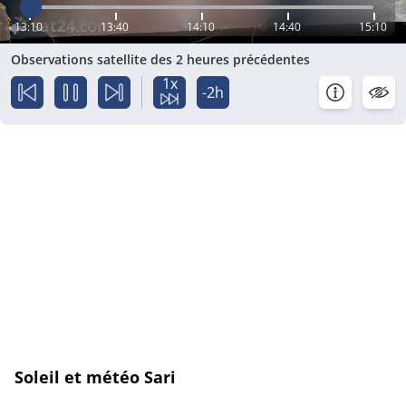
13:10
13:40
14:10
14:40
15:10
Observations satellite des 2 heures précédentes
1x
-2h
Soleil et météo Sari