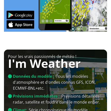
Pour les vrais passionnés de météo !
I'm Weather
Données du modèle :
Tous les modèles
d'atmosphère et d'ondes connus GFS, ICON,
ECMWF-BNL+etc.
Prévisions immédiates :
Prévisions détaillées
radar, satellite et foudre dans le monde entier.
Climat:
Série chronologique du modèle