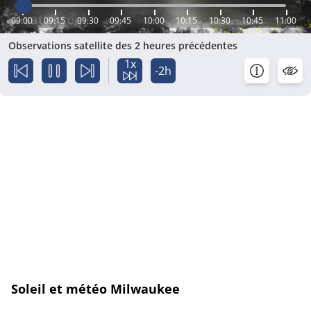
09:00
09:15
09:30
09:45
10:00
10:15
10:30
10:45
11:00
Observations satellite des 2 heures précédentes
1x
-2h
Soleil et météo Milwaukee