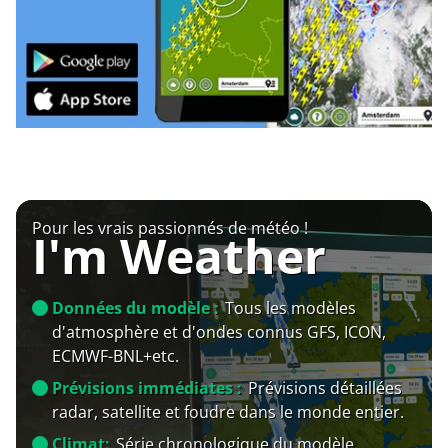
Pour les vrais passionnés de météo !
I'm Weather
Données du modèle :
Tous les modèles
d'atmosphère et d'ondes connus GFS, ICON,
ECMWF-BNL+etc.
Prévisions immédiates :
Prévisions détaillées
radar, satellite et foudre dans le monde entier.
Climat:
Série chronologique du modèle