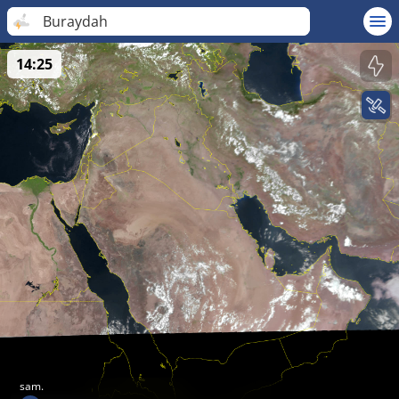
Buraydah
14:25
sam.