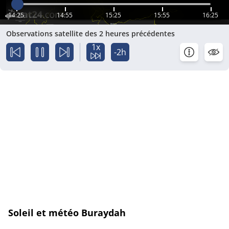
14:25
14:55
15:25
15:55
16:25
Observations satellite des 2 heures précédentes
1x
-2h
Soleil et météo Buraydah