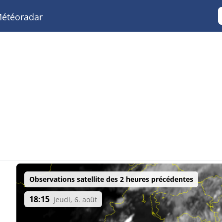
étéoradar
Observations satellite des 2 heures précédentes
18:15
jeudi, 6. août