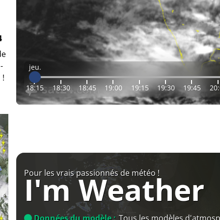
4
de
-
jeu.
 !
18:15
18:30
18:45
19:00
19:15
19:30
19:45
20
Pour les vrais passionnés de météo !
I'm Weather
Données du modèle :
Tous les modèles d'atmos