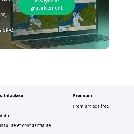
Essayez-le
gratuitement
ar,
e ERA5
u Infoplaza
Premium
Premium ads free
taires
abilité et confidentialité