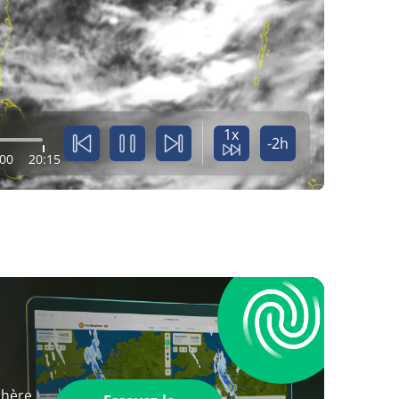
1x
-2h
:00
20:15
phère