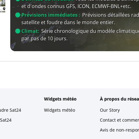
et d'ondes connus GFS, ICON, ECMWF-BNL+etc.
Prévisions immédiates :
Prévisions détaillées rad
satellite et foudre dans le monde entier.
Climat:
Série chronologique du modèle climatiqu
par pas de 10 jours.
Widgets météo
À propos du résea
udre Sat24
Widgets météo
Our Story
 Sat24
Contact et commen
Avis de non-respons