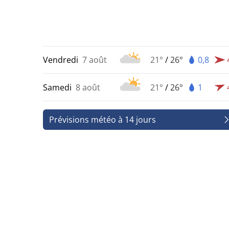
Vendredi
7 août
21°
/
26°
0,8
Samedi
8 août
21°
/
26°
1
Prévisions météo à 14 jours