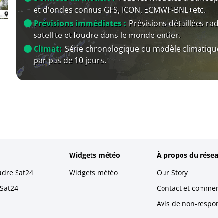
et d'ondes connus GFS, ICON, ECMWF-BNL+etc.
Prévisions immédiates :
Prévisions détaillées rad
satellite et foudre dans le monde entier.
Climat:
Série chronologique du modèle climatiqu
par pas de 10 jours.
Widgets météo
À propos du résea
udre Sat24
Widgets météo
Our Story
 Sat24
Contact et commen
Avis de non-respons