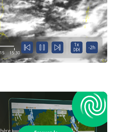
1x
-2h
:15
15:30
phère