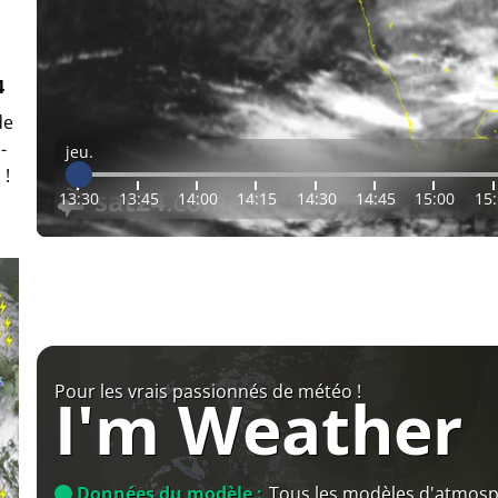
4
de
-
jeu.
 !
13:30
13:45
14:00
14:15
14:30
14:45
15:00
15
Pour les vrais passionnés de météo !
I'm Weather
Données du modèle :
Tous les modèles d'atmos