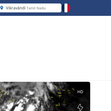
Vikravāndi
Tamil Nadu