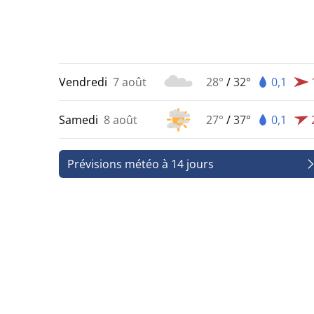
Vendredi
7 août
28°
/
32°
0,1
Samedi
8 août
27°
/
37°
0,1
Prévisions météo à 14 jours