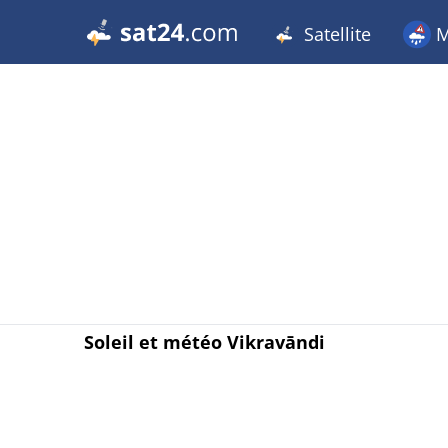
Satellite
M
Soleil et météo Vikravāndi