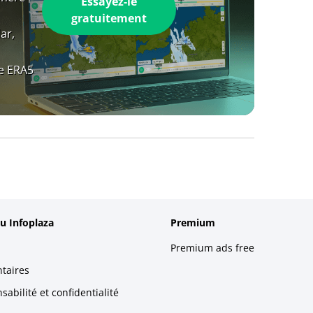
Essayez-le
gratuitement
ar,
e ERA5
u Infoplaza
Premium
Premium ads free
taires
abilité et confidentialité