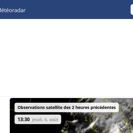
étéoradar
Observations satellite des 2 heures précédentes
13:30
jeudi, 6. août