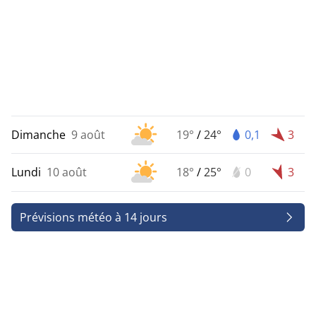
Dimanche
9 août
19°
/
24°
0,1
3
Lundi
10 août
18°
/
25°
0
3
Prévisions météo à 14 jours