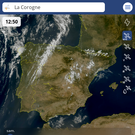
La Corogne
12:50
sam.