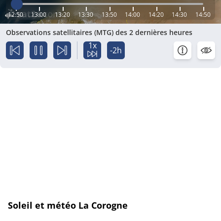
12:50
13:00
13:20
13:30
13:50
14:00
14:20
14:30
14:50
Observations satellitaires (MTG) des 2 dernières heures
1x
-2h
Soleil et météo La Corogne