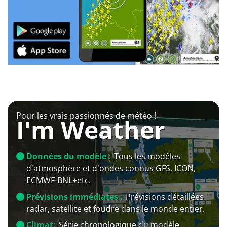
Pour les vrais passionnés de météo !
I'm Weather
Données du modèle :
Tous les modèles
d'atmosphère et d'ondes connus GFS, ICON,
ECMWF-BNL+etc.
Prévisions immédiates :
Prévisions détaillées
radar, satellite et foudre dans le monde entier.
Climat:
Série chronologique du modèle