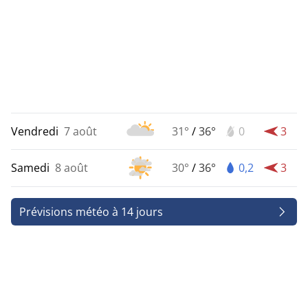
Vendredi
7 août
31°
/
36°
0
3
Samedi
8 août
30°
/
36°
0,2
3
Prévisions météo à 14 jours