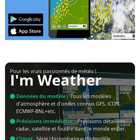
Pour les vrais passionnés de météo !
I'm Weather
Données du modèle :
Tous les modèles
d'atmosphère et d'ondes connus GFS, ICON,
ECMWF-BNL+etc.
Prévisions immédiates :
Prévisions détaillées
radar, satellite et foudre dans le monde entier.
Climat:
Série chronologique du modèle