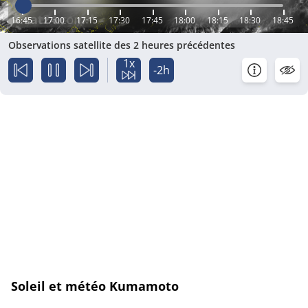
16:45
17:00
17:15
17:30
17:45
18:00
18:15
18:30
18:45
Observations satellite des 2 heures précédentes
1x
-2h
Soleil et météo Kumamoto