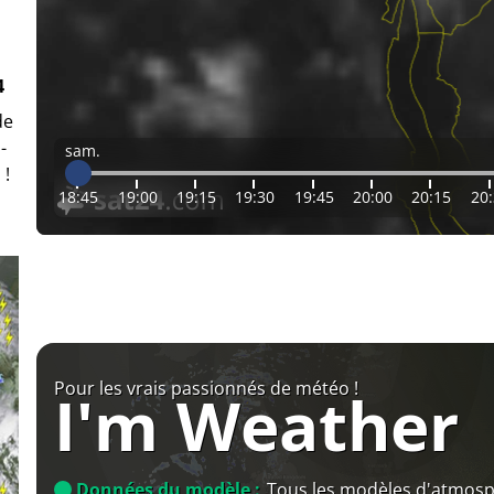
4
de
-
sam.
 !
18:45
19:00
19:15
19:30
19:45
20:00
20:15
20
Pour les vrais passionnés de météo !
I'm Weather
Données du modèle :
Tous les modèles d'atmos