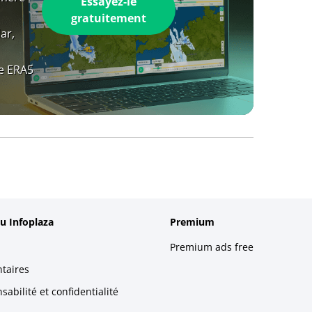
Essayez-le
gratuitement
ar,
e ERA5
u Infoplaza
Premium
Premium ads free
taires
abilité et confidentialité