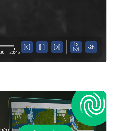
1x
-2h
:30
20:45
phère