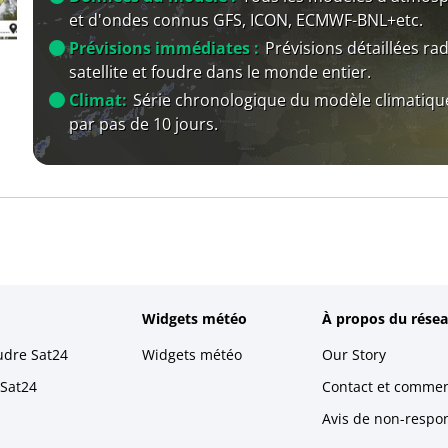
et d'ondes connus GFS, ICON, ECMWF-BNL+etc.
Prévisions immédiates :
Prévisions détaillées rad
satellite et foudre dans le monde entier.
Climat:
Série chronologique du modèle climatiqu
par pas de 10 jours.
Widgets météo
À propos du résea
udre Sat24
Widgets météo
Our Story
 Sat24
Contact et commen
Avis de non-respons