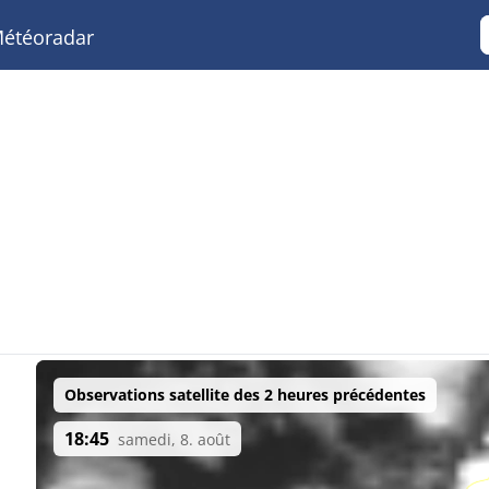
étéoradar
Observations satellite des 2 heures précédentes
18:45
samedi, 8. août