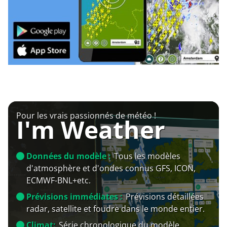
Pour les vrais passionnés de météo !
I'm Weather
Données du modèle :
Tous les modèles
d'atmosphère et d'ondes connus GFS, ICON,
ECMWF-BNL+etc.
Prévisions immédiates :
Prévisions détaillées
radar, satellite et foudre dans le monde entier.
Climat:
Série chronologique du modèle