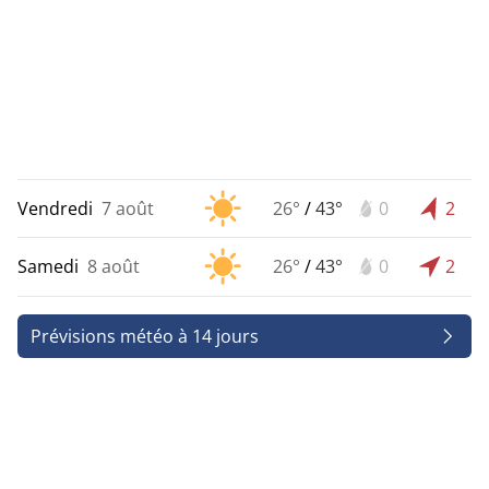
Vendredi
7 août
26°
/
43°
0
2
Samedi
8 août
26°
/
43°
0
2
Prévisions météo à 14 jours