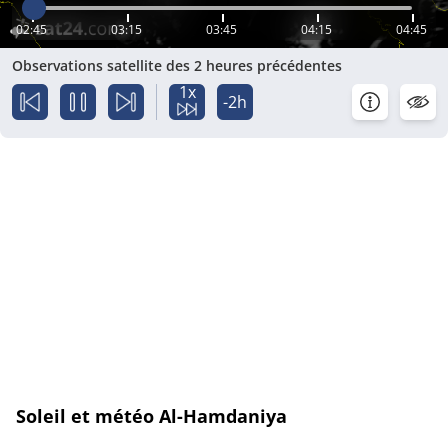
02:45
03:15
03:45
04:15
04:45
Observations satellite des 2 heures précédentes
1x
-2h
Soleil et météo Al-Hamdaniya