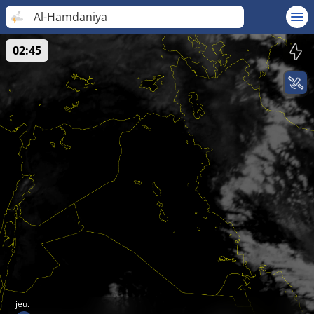
Al-Hamdaniya
02:45
jeu.