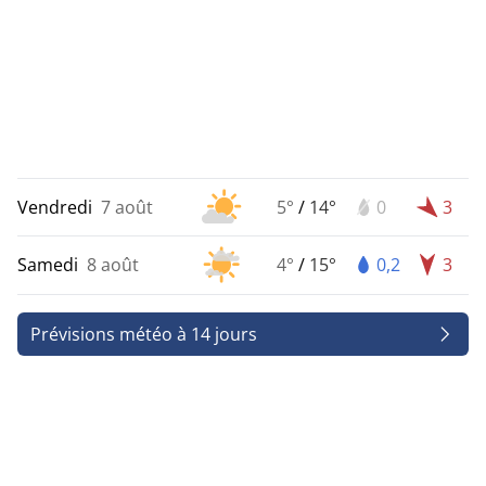
Vendredi
7 août
5°
/
14°
0
3
Samedi
8 août
4°
/
15°
0,2
3
Prévisions météo à 14 jours