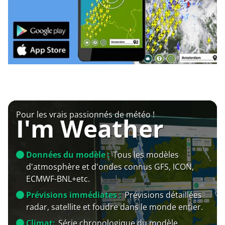
Pour les vrais passionnés de météo !
I'm Weather
Données du modèle :
Tous les modèles
d'atmosphère et d'ondes connus GFS, ICON,
ECMWF-BNL+etc.
Prévisions immédiates :
Prévisions détaillées
radar, satellite et foudre dans le monde entier.
Climat:
Série chronologique du modèle