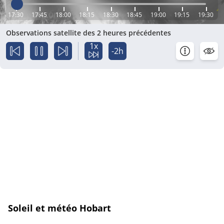
17:30
17:45
18:00
18:15
18:30
18:45
19:00
19:15
19:30
Observations satellite des 2 heures précédentes
1x
-2h
Soleil et météo Hobart