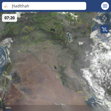
Ḩadīthah
07:20
ven.