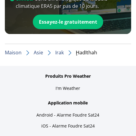
climatique ERA5 par pas de 10 jours.
Essayez-le gratuitement
Maison
Asie
Irak
Ḩadīthah
Produits Pro Weather
I'm Weather
Application mobile
Android - Alarme Foudre Sat24
iOS - Alarme Foudre Sat24