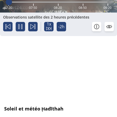
07:20
07:50
08:20
08:50
09:20
Observations satellite des 2 heures précédentes
1x
-2h
Soleil et météo Ḩadīthah