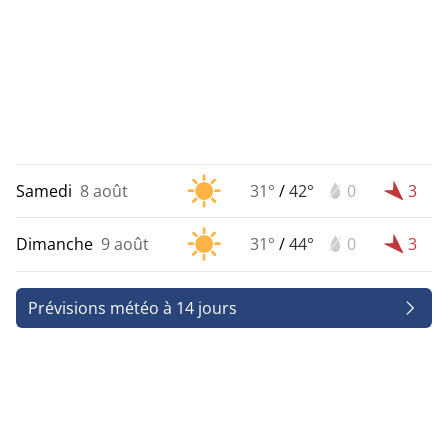
Samedi
8 août
31°
/
42°
0
3
Dimanche
9 août
31°
/
44°
0
3
Prévisions météo à 14 jours