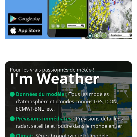
Pour les vrais passionnés de météo !
I'm Weather
Données du modèle :
Tous les modèles
d'atmosphère et d'ondes connus GFS, ICON,
ECMWF-BNL+etc.
Prévisions immédiates :
Prévisions détaillées
radar, satellite et foudre dans le monde entier.
Climat:
Série chronologique du modèle