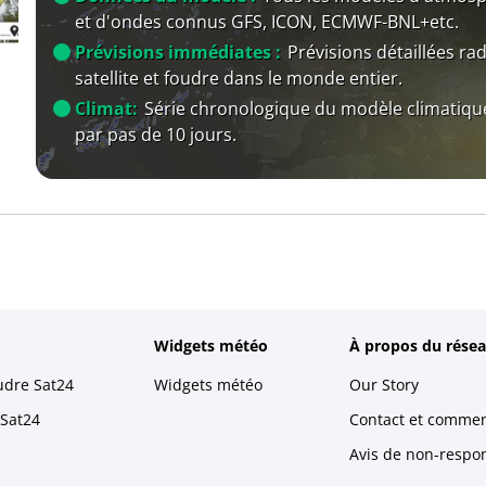
et d'ondes connus GFS, ICON, ECMWF-BNL+etc.
Prévisions immédiates :
Prévisions détaillées rad
satellite et foudre dans le monde entier.
Climat:
Série chronologique du modèle climatiqu
par pas de 10 jours.
Widgets météo
À propos du résea
udre Sat24
Widgets météo
Our Story
 Sat24
Contact et commen
Avis de non-respons