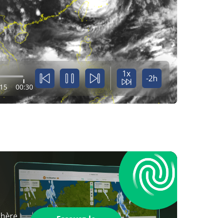
1x
-2h
:15
00:30
phère