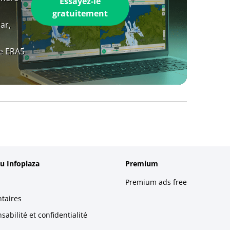
Essayez-le
gratuitement
ar,
e ERA5
u Infoplaza
Premium
Premium ads free
taires
abilité et confidentialité