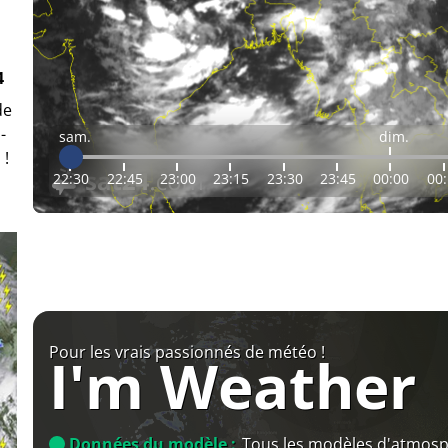
4
de
-
sam.
dim.
 !
22:30
22:45
23:00
23:15
23:30
23:45
00:00
00
Pour les vrais passionnés de météo !
I'm Weather
Données du modèle :
Tous les modèles d'atmos