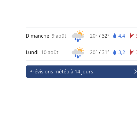
Dimanche
9 août
20°
/
32°
4,4
Lundi
10 août
20°
/
31°
3,2
Prévisions météo à 14 jours