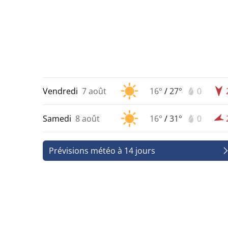
Vendredi
7 août
16°
/
27°
0
Samedi
8 août
16°
/
31°
0
Prévisions météo à 14 jours