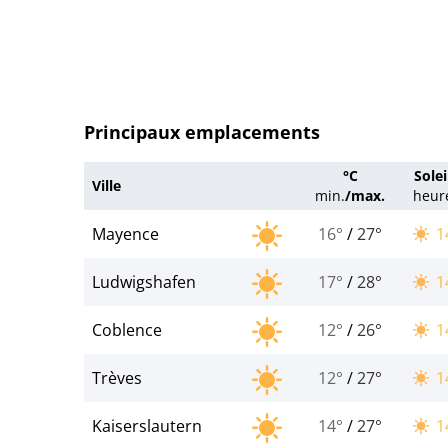
Principaux emplacements
°C
Solei
Ville
min.
/
max.
heur
Mayence
16°
/
27°
1
Ludwigshafen
17°
/
28°
1
Coblence
12°
/
26°
1
Trèves
12°
/
27°
1
Kaiserslautern
14°
/
27°
1