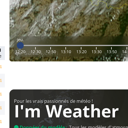
jeu.
l
12:20
12:30
12:50
13:10
13:20
13:30
13:50
14
e
4
4
4
Pour les vrais passionnés de météo !
I'm Weather
4
4
Données du modèle :
Tous les modèles d'atmos