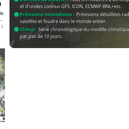
4
et d'ondes connus GFS, ICON, ECMWF-BNL+etc.
de
Prévisions immédiates :
Prévisions détaillées rad
-
satellite et foudre dans le monde entier.
 !
Climat:
Série chronologique du modèle climatiqu
par pas de 10 jours.