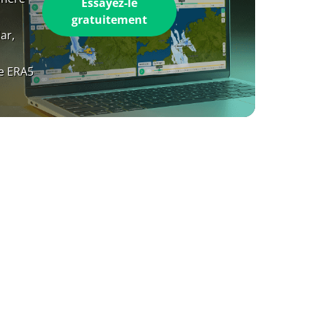
Essayez-le
gratuitement
ar,
e ERA5