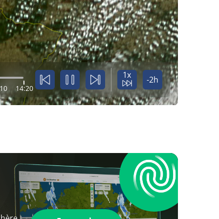
1x
-2h
:10
14:20
phère