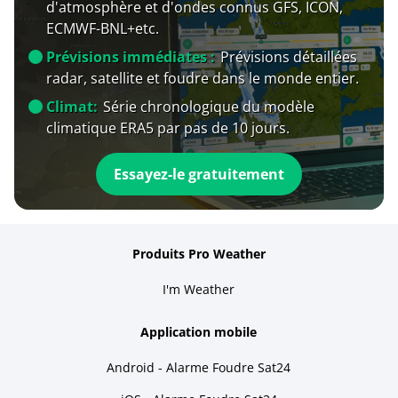
d'atmosphère et d'ondes connus GFS, ICON,
ECMWF-BNL+etc.
Prévisions immédiates :
Prévisions détaillées
radar, satellite et foudre dans le monde entier.
Climat:
Série chronologique du modèle
climatique ERA5 par pas de 10 jours.
Essayez-le gratuitement
Produits Pro Weather
I'm Weather
Application mobile
Android - Alarme Foudre Sat24