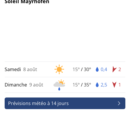
Soleil Mayrhofen
Samedi
8 août
15°
/
30°
0,4
2
Dimanche
9 août
15°
/
35°
2,5
1
Prévisions météo à 14 jours