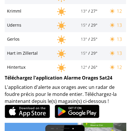
12
Krimml
13°
/
27°
13
Uderns
15°
/
29°
13
Gerlos
13°
/
25°
13
Hart im Zillertal
15°
/
29°
12
Hintertux
12°
/
26°
Téléchargez l'application Alarme Orages Sat24
L'application d'alerte aux orages avec un radar de
foudre précis pour le monde entier. Téléchargez-la
maintenant depuis le(s) magasin(s) ci-dessous !