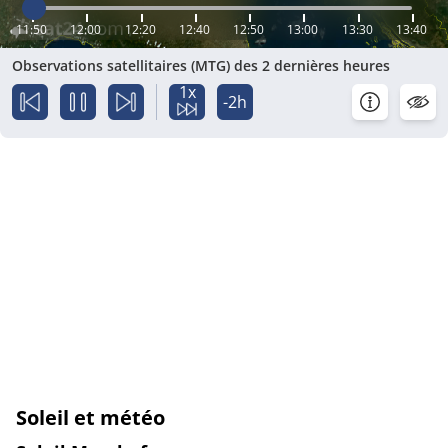
11:50
12:00
12:20
12:40
12:50
13:00
13:30
13:40
Observations satellitaires (MTG) des 2 dernières heures
1x
-2h
Soleil et météo