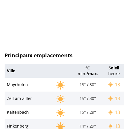
Principaux emplacements
°C
Soleil
Ville
min.
/
max.
heure
13
Mayrhofen
15°
/
30°
13
Zell am Ziller
15°
/
30°
13
Kaltenbach
15°
/
29°
13
Finkenberg
14°
/
29°