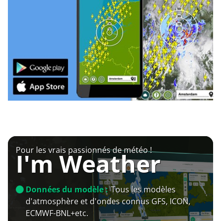
Pour les vrais passionnés de météo !
I'm Weather
Données du modèle :
Tous les modèles
d'atmosphère et d'ondes connus GFS, ICON,
ECMWF-BNL+etc.