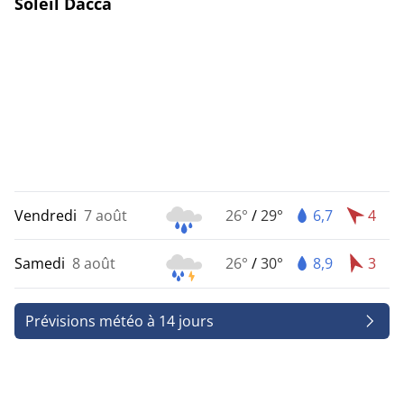
Soleil Dacca
Vendredi
7 août
26°
/
29°
6,7
4
Samedi
8 août
26°
/
30°
8,9
3
Prévisions météo à 14 jours