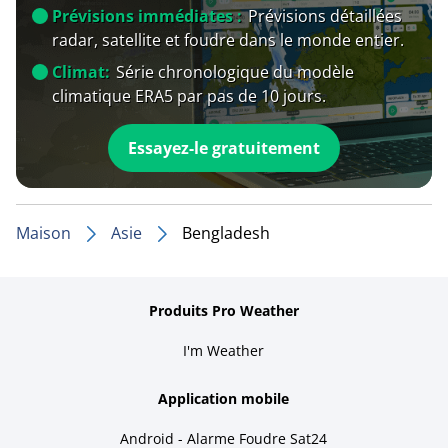
Prévisions immédiates :
Prévisions détaillées
radar, satellite et foudre dans le monde entier.
Climat:
Série chronologique du modèle
climatique ERA5 par pas de 10 jours.
Essayez-le gratuitement
Maison
Asie
Bengladesh
Produits Pro Weather
I'm Weather
Application mobile
Android - Alarme Foudre Sat24