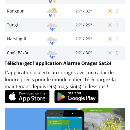
6
Rangpur
26°
/
32°
1
Tungi
26°
/
29°
1
Narsingdi
26°
/
29°
0
Cox’s Bāzār
26°
/
30°
Téléchargez l'application Alarme Orages Sat24
L'application d'alerte aux orages avec un radar de
foudre précis pour le monde entier. Téléchargez-la
maintenant depuis le(s) magasin(s) ci-dessous !