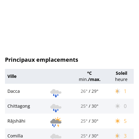
Principaux emplacements
°C
Soleil
Ville
min.
/
max.
heure
1
Dacca
26°
/
29°
0
Chittagong
25°
/
30°
5
Rājshāhi
25°
/
30°
3
Comilla
25°
/
30°