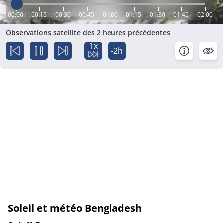
00:00
00:15
00:30
00:45
01:00
01:15
01:30
01:45
02:00
Observations satellite des 2 heures précédentes
1x
-2h
Soleil et météo Bengladesh