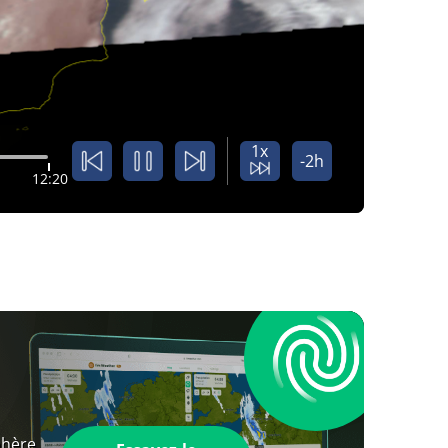
1x
-2h
12:20
phère