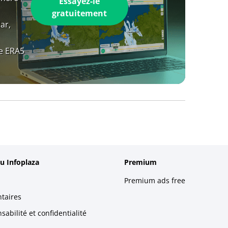
Essayez-le
gratuitement
ar,
e ERA5
u Infoplaza
Premium
Premium ads free
taires
abilité et confidentialité