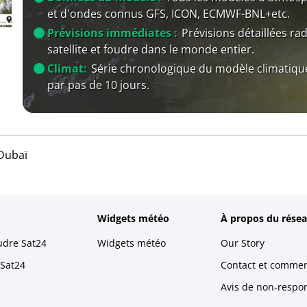
et d'ondes connus GFS, ICON, ECMWF-BNL+etc.
Prévisions immédiates :
Prévisions détaillées rad
satellite et foudre dans le monde entier.
Climat:
Série chronologique du modèle climatiqu
par pas de 10 jours.
Dubaï
Widgets météo
À propos du résea
udre Sat24
Widgets météo
Our Story
 Sat24
Contact et commen
Avis de non-respons