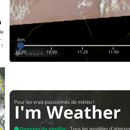
4
de
-
dim.
 !
10:20
10:50
11:20
11:50
Pour les vrais passionnés de météo !
I'm Weather
Données du modèle :
Tous les modèles d'atmos