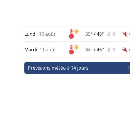
Lundi
10 août
35°
/
45°
0
Mardi
11 août
34°
/
45°
0
Prévisions météo à 14 jours