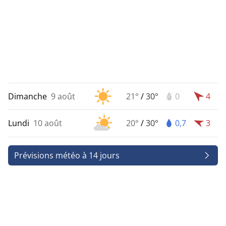
Dimanche
9 août
21°
/
30°
0
4
Lundi
10 août
20°
/
30°
0,7
3
Prévisions météo à 14 jours