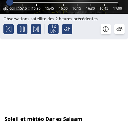
15:00
15:15
15:30
15:45
16:00
16:15
16:30
16:45
17:00
Observations satellite des 2 heures précédentes
1x
-2h
Soleil et météo Dar es Salaam