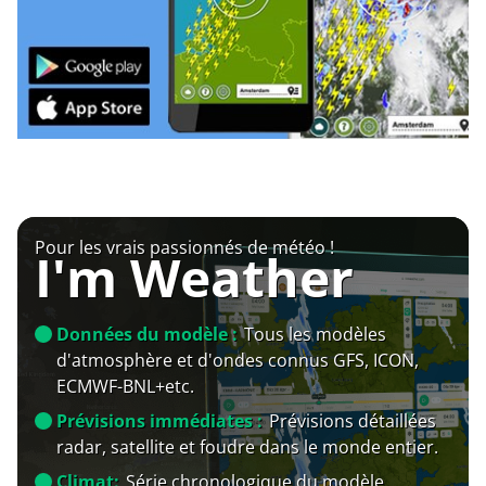
Pour les vrais passionnés de météo !
I'm Weather
Données du modèle :
Tous les modèles
d'atmosphère et d'ondes connus GFS, ICON,
ECMWF-BNL+etc.
Prévisions immédiates :
Prévisions détaillées
radar, satellite et foudre dans le monde entier.
Climat:
Série chronologique du modèle