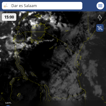
Dar es Salaam
15:00
sam.