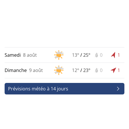
Samedi
8 août
13°
/
25°
0
1
Dimanche
9 août
12°
/
23°
0
1
Prévisions météo à 14 jours