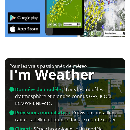
Pour les vrais passionnés de météo !
I'm Weather
Données du modèle :
Tous les modèles
d'atmosphère et d'ondes connus GFS, ICON,
ECMWF-BNL+etc.
Prévisions immédiates :
Prévisions détaillées
radar, satellite et foudre dans le monde entier.
Climat:
Série chronologique du modèle