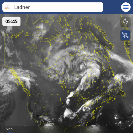
Ladner
05:45
ven.