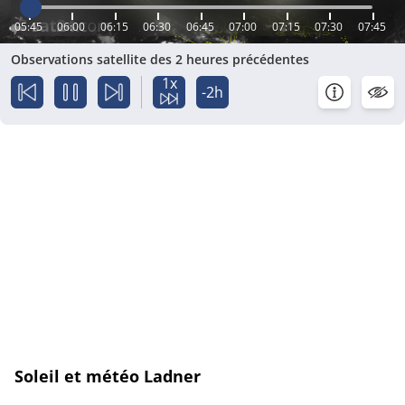
05:45
06:00
06:15
06:30
06:45
07:00
07:15
07:30
07:45
Observations satellite des 2 heures précédentes
1x
-2h
Soleil et météo Ladner