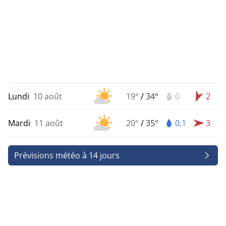
Lundi
10 août
19°
/
34°
0
2
Mardi
11 août
20°
/
35°
0,1
3
Prévisions météo à 14 jours