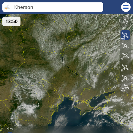
Kherson
13:50
dim.