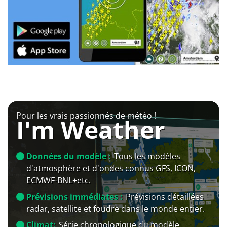
Pour les vrais passionnés de météo !
I'm Weather
Données du modèle :
Tous les modèles
d'atmosphère et d'ondes connus GFS, ICON,
ECMWF-BNL+etc.
Prévisions immédiates :
Prévisions détaillées
radar, satellite et foudre dans le monde entier.
Climat:
Série chronologique du modèle