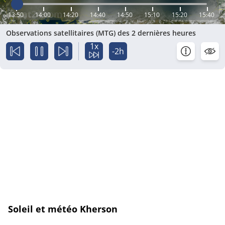
13:50
14:00
14:20
14:40
14:50
15:10
15:20
15:40
Observations satellitaires (MTG) des 2 dernières heures
1x
-2h
Soleil et météo Kherson