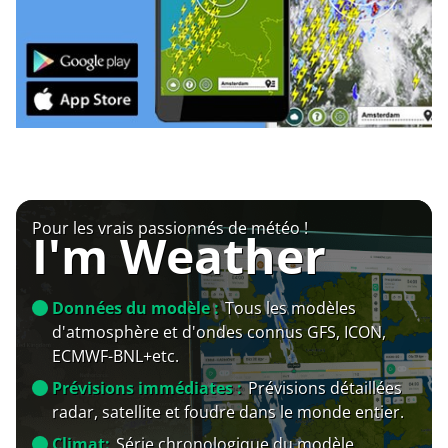
Pour les vrais passionnés de météo !
I'm Weather
Données du modèle :
Tous les modèles
d'atmosphère et d'ondes connus GFS, ICON,
ECMWF-BNL+etc.
Prévisions immédiates :
Prévisions détaillées
radar, satellite et foudre dans le monde entier.
Climat:
Série chronologique du modèle