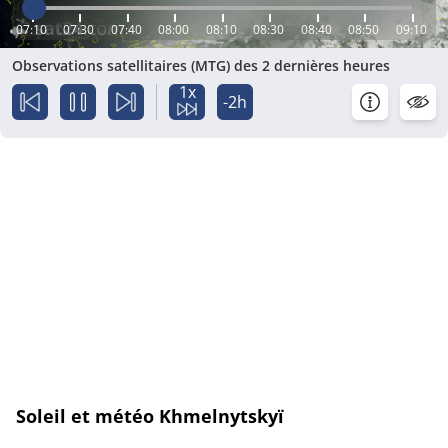
07:10
07:30
07:40
08:00
08:10
08:30
08:40
08:50
09:10
Observations satellitaires (MTG) des 2 dernières heures
1x
-2h
Soleil et météo Khmelnytskyï