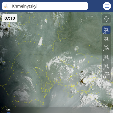
Khmelnytskyï
07:10
lun.