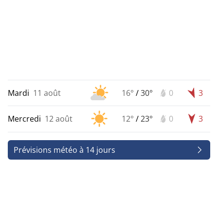
Mardi
11 août
16°
/
30°
0
3
Mercredi
12 août
12°
/
23°
0
3
Prévisions météo à 14 jours