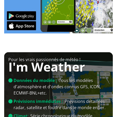
Pour les vrais passionnés de météo !
I'm Weather
Données du modèle :
Tous les modèles
d'atmosphère et d'ondes connus GFS, ICON,
ECMWF-BNL+etc.
Prévisions immédiates :
Prévisions détaillées
radar, satellite et foudre dans le monde entier.
Climat:
Série chronologique du modèle