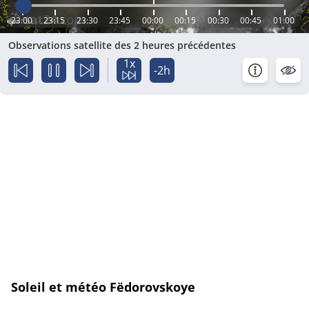
23:00
23:15
23:30
23:45
00:00
00:15
00:30
00:45
01:00
Observations satellite des 2 heures précédentes
1x
-2h
Soleil et météo Fëdorovskoye