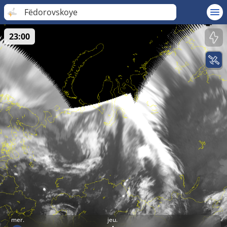
Fëdorovskoye
23:00
mer.
jeu.