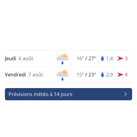
Jeudi
6 août
16°
/
27°
1,4
3
Vendredi
7 août
15°
/
23°
2,9
4
Prévisions météo à 14 jours