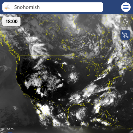
Snohomish
18:00
sam.