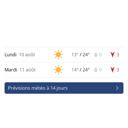
Lundi
10 août
13°
/
24°
0
3
Mardi
11 août
14°
/
24°
0
3
Prévisions météo à 14 jours