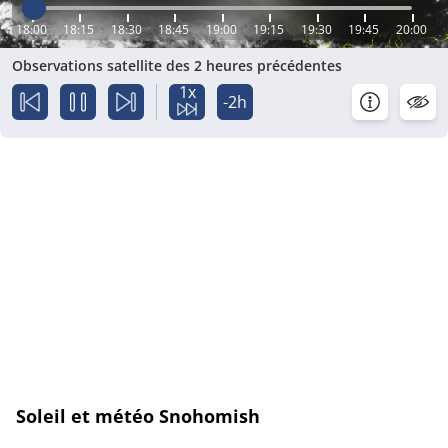
18:00
18:15
18:30
18:45
19:00
19:15
19:30
19:45
20:00
Observations satellite des 2 heures précédentes
1x
-2h
Soleil et météo Snohomish