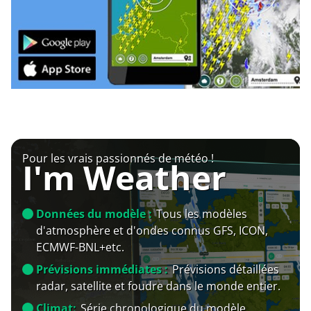
Pour les vrais passionnés de météo !
I'm Weather
Données du modèle :
Tous les modèles
d'atmosphère et d'ondes connus GFS, ICON,
ECMWF-BNL+etc.
Prévisions immédiates :
Prévisions détaillées
radar, satellite et foudre dans le monde entier.
Climat:
Série chronologique du modèle