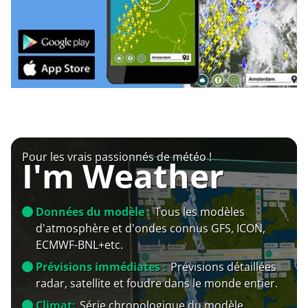
Pour les vrais passionnés de météo !
I'm Weather
Données du modèle :
Tous les modèles
d'atmosphère et d'ondes connus GFS, ICON,
ECMWF-BNL+etc.
Prévisions immédiates :
Prévisions détaillées
radar, satellite et foudre dans le monde entier.
Climat:
Série chronologique du modèle