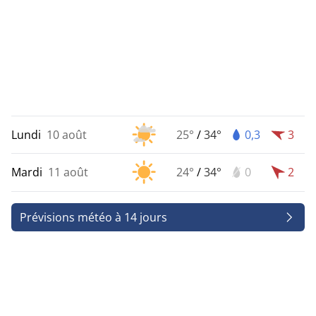
Lundi
10 août
25°
/
34°
0,3
3
Mardi
11 août
24°
/
34°
0
2
Prévisions météo à 14 jours