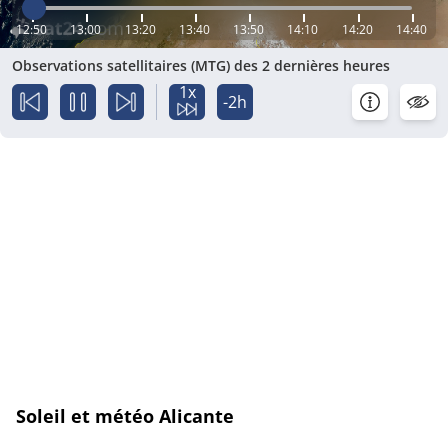
12:50
13:00
13:20
13:40
13:50
14:10
14:20
14:40
Observations satellitaires (MTG) des 2 dernières heures
1x
-2h
Soleil et météo Alicante