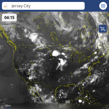
Jersey City
04:15
dim.