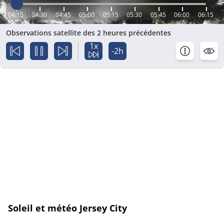
04:15
04:30
04:45
05:00
05:15
05:30
05:45
06:00
06:15
Observations satellite des 2 heures précédentes
1x
-2h
Soleil et météo Jersey City