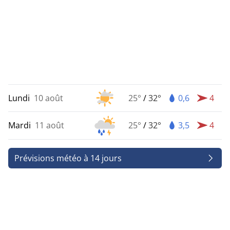
Lundi
10 août
25°
/
32°
0,6
4
Mardi
11 août
25°
/
32°
3,5
4
Prévisions météo à 14 jours