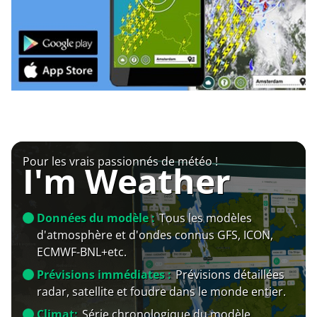
Pour les vrais passionnés de météo !
I'm Weather
Données du modèle :
Tous les modèles
d'atmosphère et d'ondes connus GFS, ICON,
ECMWF-BNL+etc.
Prévisions immédiates :
Prévisions détaillées
radar, satellite et foudre dans le monde entier.
Climat:
Série chronologique du modèle