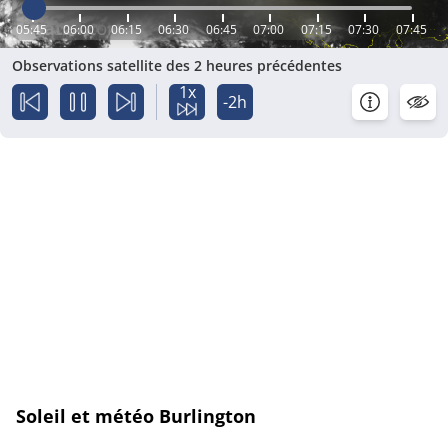
05:45
06:00
06:15
06:30
06:45
07:00
07:15
07:30
07:45
Observations satellite des 2 heures précédentes
1x
-2h
Soleil et météo Burlington