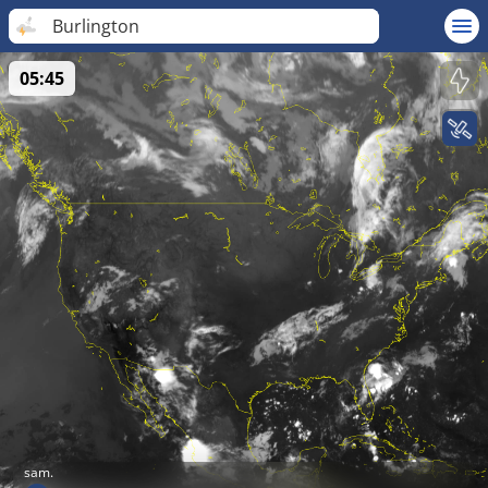
Burlington
05:45
sam.