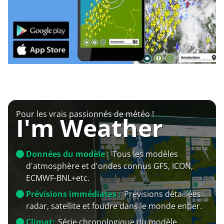
Pour les vrais passionnés de météo !
I'm Weather
Données du modèle :
Tous les modèles
d'atmosphère et d'ondes connus GFS, ICON,
ECMWF-BNL+etc.
Prévisions immédiates :
Prévisions détaillées
radar, satellite et foudre dans le monde entier.
Climat:
Série chronologique du modèle