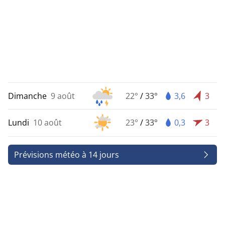
Dimanche
9 août
22°
/
33°
3,6
3
Lundi
10 août
23°
/
33°
0,3
3
Prévisions météo à 14 jours