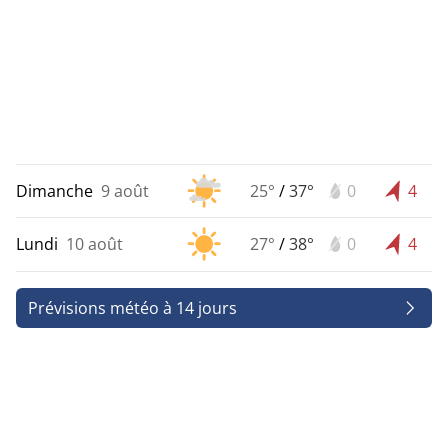
Dimanche
9 août
25°
/
37°
0
4
Lundi
10 août
27°
/
38°
0
4
Prévisions météo à 14 jours