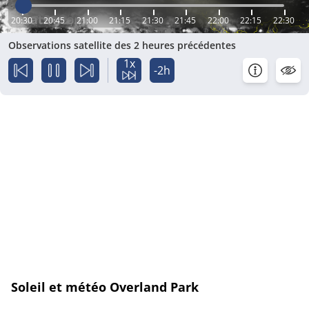
20:30
20:45
21:00
21:15
21:30
21:45
22:00
22:15
22:30
Observations satellite des 2 heures précédentes
1x
-2h
Soleil et météo Overland Park