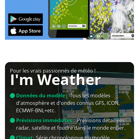
Pour les vrais passionnés de météo !
I'm Weather
Données du modèle :
Tous les modèles
d'atmosphère et d'ondes connus GFS, ICON,
ECMWF-BNL+etc.
Prévisions immédiates :
Prévisions détaillées
radar, satellite et foudre dans le monde entier.
Climat:
Série chronologique du modèle