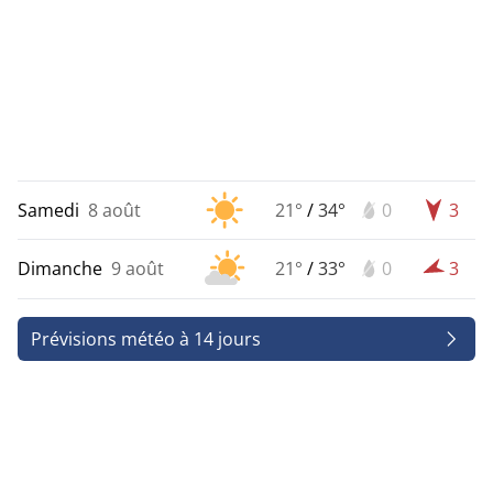
Samedi
8 août
21°
/
34°
0
3
Dimanche
9 août
21°
/
33°
0
3
Prévisions météo à 14 jours