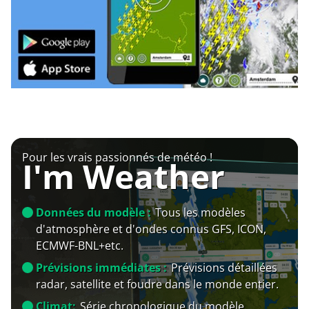
Pour les vrais passionnés de météo !
I'm Weather
Données du modèle :
Tous les modèles
d'atmosphère et d'ondes connus GFS, ICON,
ECMWF-BNL+etc.
Prévisions immédiates :
Prévisions détaillées
radar, satellite et foudre dans le monde entier.
Climat:
Série chronologique du modèle