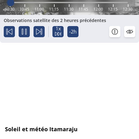
10:30
10:45
11:00
11:15
11:30
11:45
12:00
12:15
12:30
Observations satellite des 2 heures précédentes
1x
-2h
Soleil et météo Itamaraju