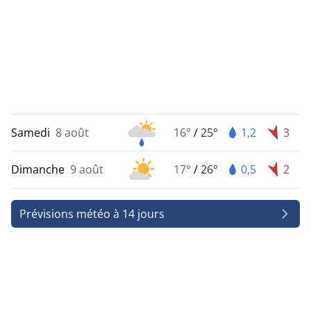
Samedi
8 août
16°
/
25°
1,2
3
Dimanche
9 août
17°
/
26°
0,5
2
Prévisions météo à 14 jours