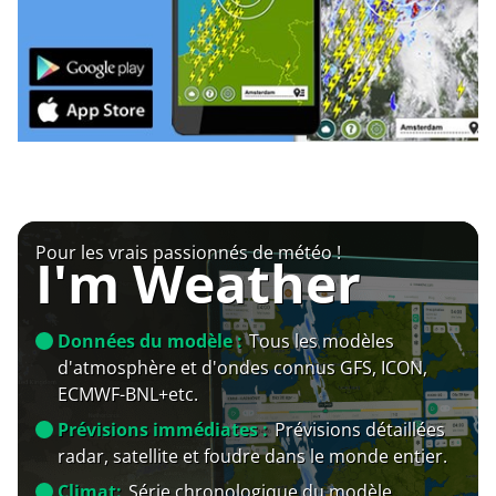
Pour les vrais passionnés de météo !
I'm Weather
Données du modèle :
Tous les modèles
d'atmosphère et d'ondes connus GFS, ICON,
ECMWF-BNL+etc.
Prévisions immédiates :
Prévisions détaillées
radar, satellite et foudre dans le monde entier.
Climat:
Série chronologique du modèle