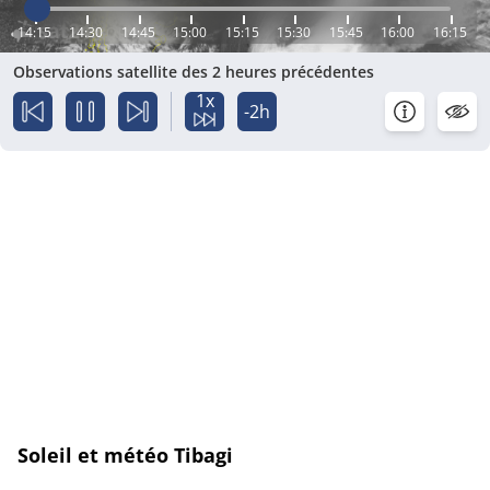
14:15
14:30
14:45
15:00
15:15
15:30
15:45
16:00
16:15
Observations satellite des 2 heures précédentes
1x
-2h
Soleil et météo Tibagi