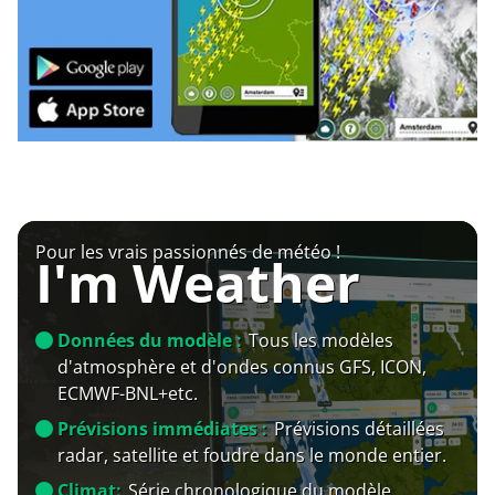
Pour les vrais passionnés de météo !
I'm Weather
Données du modèle :
Tous les modèles
d'atmosphère et d'ondes connus GFS, ICON,
ECMWF-BNL+etc.
Prévisions immédiates :
Prévisions détaillées
radar, satellite et foudre dans le monde entier.
Climat:
Série chronologique du modèle