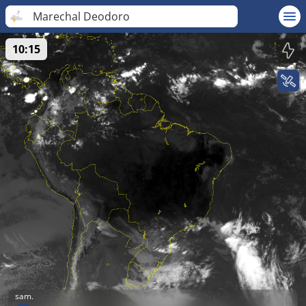
Marechal Deodoro
10:15
sam.