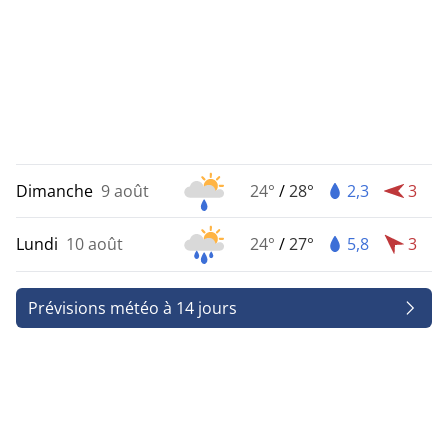
Dimanche
9 août
24°
/
28°
2,3
3
Lundi
10 août
24°
/
27°
5,8
3
Prévisions météo à 14 jours