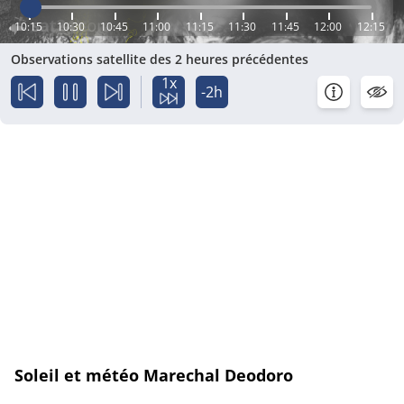
10:15
10:30
10:45
11:00
11:15
11:30
11:45
12:00
12:15
Observations satellite des 2 heures précédentes
1x
-2h
Soleil et météo Marechal Deodoro