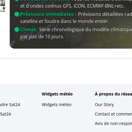
et d'ondes connus GFS, ICON, ECMWF-BNL+etc.
Prévisions immédiates :
Prévisions détaillées rad
satellite et foudre dans le monde entier.
Climat:
Série chronologique du modèle climatiqu
par pas de 10 jours.
Widgets météo
À propos du résea
udre Sat24
Widgets météo
Our Story
 Sat24
Contact et commen
Avis de non-respons