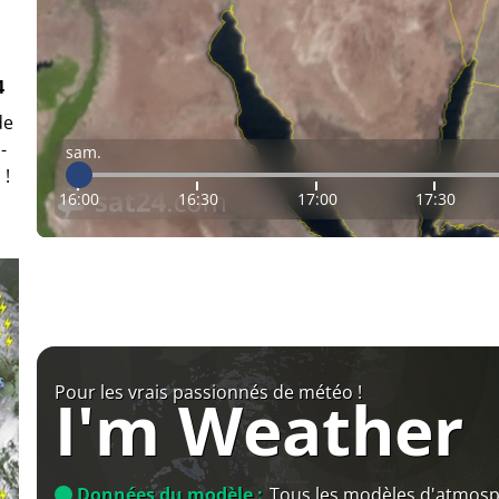
4
de
-
sam.
 !
16:00
16:30
17:00
17:30
Pour les vrais passionnés de météo !
I'm Weather
Données du modèle :
Tous les modèles d'atmos