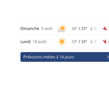
Dimanche
9 août
26°
/
33°
0
Lundi
10 août
23°
/
34°
0
Prévisions météo à 14 jours