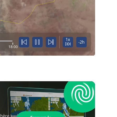
1x
-2h
18:00
phère