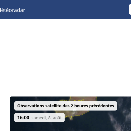
étéoradar
Observations satellite des 2 heures précédentes
16:00
samedi, 8. août