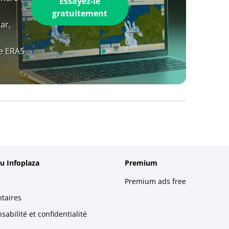
Essayez-le
gratuitement
ar,
e ERA5
u Infoplaza
Premium
Premium ads free
taires
abilité et confidentialité