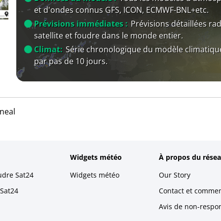
et d'ondes connus GFS, ICON, ECMWF-BNL+etc.
Prévisions immédiates :
Prévisions détaillées rad
satellite et foudre dans le monde entier.
Climat:
Série chronologique du modèle climatiqu
par pas de 10 jours.
neal
Widgets météo
À propos du résea
udre Sat24
Widgets météo
Our Story
 Sat24
Contact et commen
Avis de non-respons