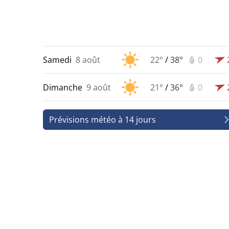
Samedi
8 août
22°
/
38°
0
Dimanche
9 août
21°
/
36°
0
Prévisions météo à 14 jours