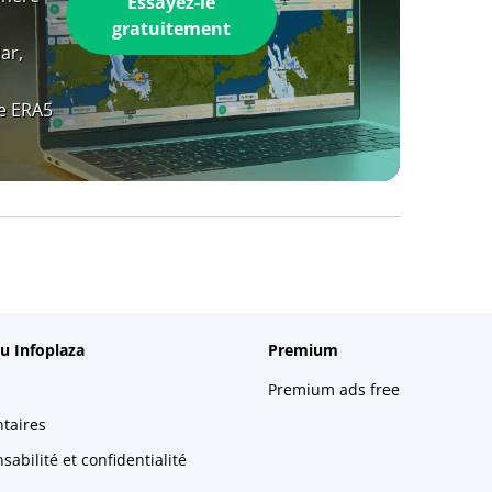
Essayez-le
gratuitement
ar,
e ERA5
u Infoplaza
Premium
Premium ads free
taires
abilité et confidentialité