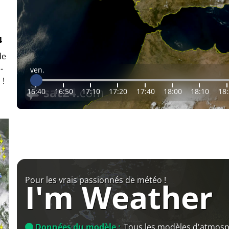
4
de
-
ven.
 !
16:40
16:50
17:10
17:20
17:40
18:00
18:10
18
Pour les vrais passionnés de météo !
I'm Weather
Données du modèle :
Tous les modèles d'atmos