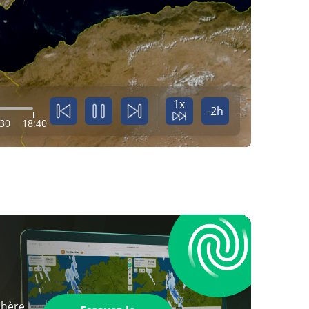
1x
-2h
:30
18:40
phère