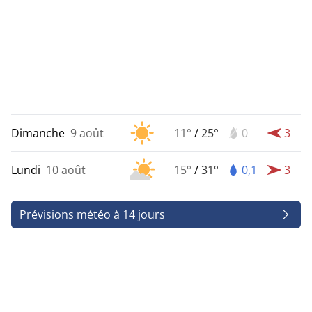
Dimanche
9 août
11°
/
25°
0
3
Lundi
10 août
15°
/
31°
0,1
3
Prévisions météo à 14 jours