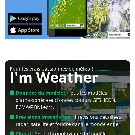
Pour les vrais passionnés de météo !
I'm Weather
Données du modèle :
Tous les modèles
d'atmosphère et d'ondes connus GFS, ICON,
ECMWF-BNL+etc.
Prévisions immédiates :
Prévisions détaillées
radar, satellite et foudre dans le monde entier.
Climat:
Série chronologique du modèle