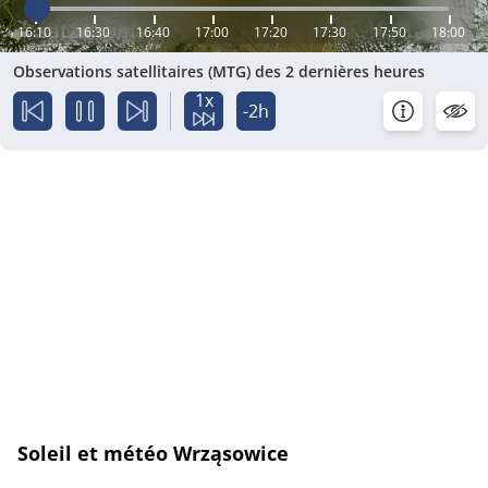
16:10
16:30
16:40
17:00
17:20
17:30
17:50
18:00
Observations satellitaires (MTG) des 2 dernières heures
1x
-2h
Soleil et météo Wrząsowice