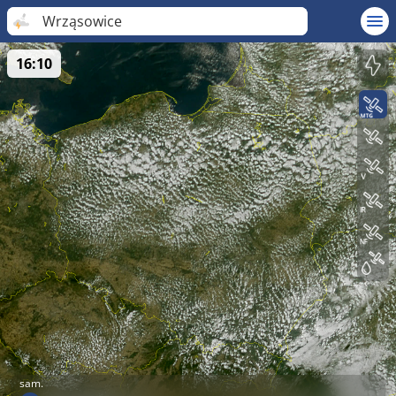
Wrząsowice
16:10
sam.