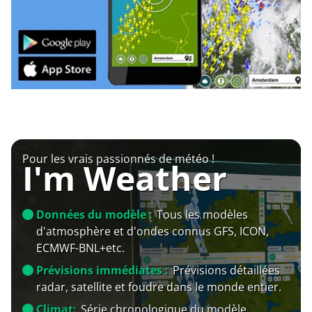
Pour les vrais passionnés de météo !
I'm Weather
Données du modèle :
Tous les modèles
d'atmosphère et d'ondes connus GFS, ICON,
ECMWF-BNL+etc.
Prévisions immédiates :
Prévisions détaillées
radar, satellite et foudre dans le monde entier.
Climat:
Série chronologique du modèle