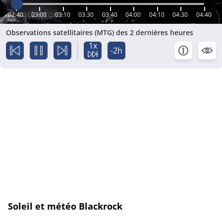
02:40
03:00
03:10
03:30
03:40
04:00
04:10
04:30
04:40
Observations satellitaires (MTG) des 2 dernières heures
1x
-2h
Soleil et météo Blackrock