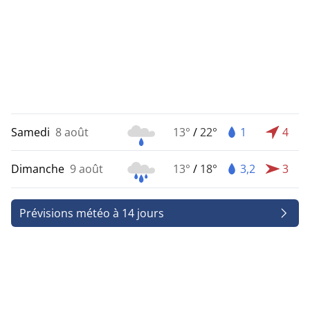
Samedi
8 août
13°
/
22°
1
4
Dimanche
9 août
13°
/
18°
3,2
3
Prévisions météo à 14 jours