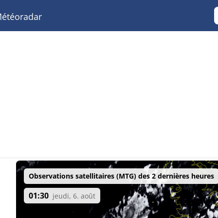
étéoradar
Observations satellitaires (MTG) des 2 dernières heures
01:30
jeudi, 6. août