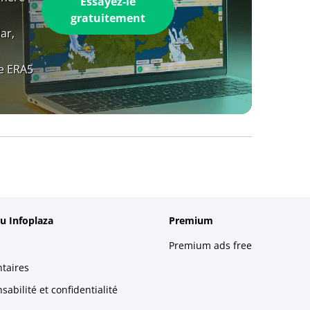
Essayez-le
gratuitement
ar,
e ERA5
u Infoplaza
Premium
Premium ads free
taires
abilité et confidentialité