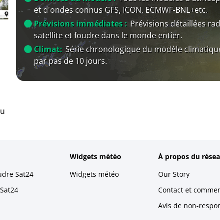
et d'ondes connus GFS, ICON, ECMWF-BNL+etc.
Prévisions immédiates :
Prévisions détaillées rad
satellite et foudre dans le monde entier.
Climat:
Série chronologique du modèle climatiqu
par pas de 10 jours.
au
Widgets météo
À propos du résea
udre Sat24
Widgets météo
Our Story
 Sat24
Contact et commen
Avis de non-respons