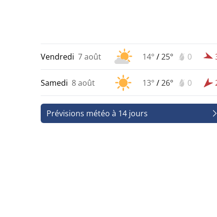
Vendredi
7 août
14°
/
25°
0
Samedi
8 août
13°
/
26°
0
Prévisions météo à 14 jours