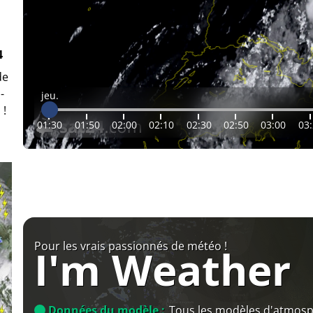
4
de
-
jeu.
 !
01:30
01:50
02:00
02:10
02:30
02:50
03:00
03
Pour les vrais passionnés de météo !
I'm Weather
Données du modèle :
Tous les modèles d'atmos