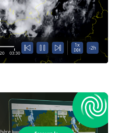
1x
-2h
:20
03:30
phère