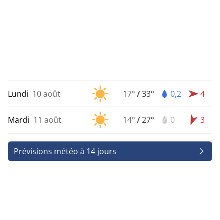
Lundi
10 août
17°
/
33°
0,2
4
Mardi
11 août
14°
/
27°
0
3
Prévisions météo à 14 jours