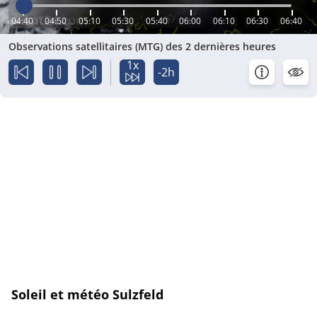
04:40
04:50
05:10
05:30
05:40
06:00
06:10
06:30
06:40
Observations satellitaires (MTG) des 2 dernières heures
1x
-2h
Soleil et météo Sulzfeld