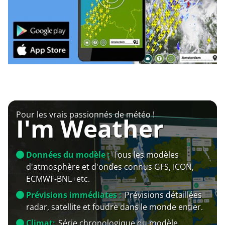
Pour les vrais passionnés de météo !
I'm Weather
Données du modèle :
Tous les modèles
d'atmosphère et d'ondes connus GFS, ICON,
ECMWF-BNL+etc.
Prévisions immédiates :
Prévisions détaillées
radar, satellite et foudre dans le monde entier.
Climat:
Série chronologique du modèle