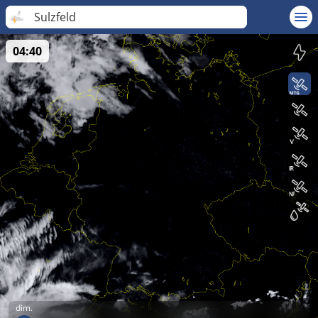
Sulzfeld
04:40
dim.