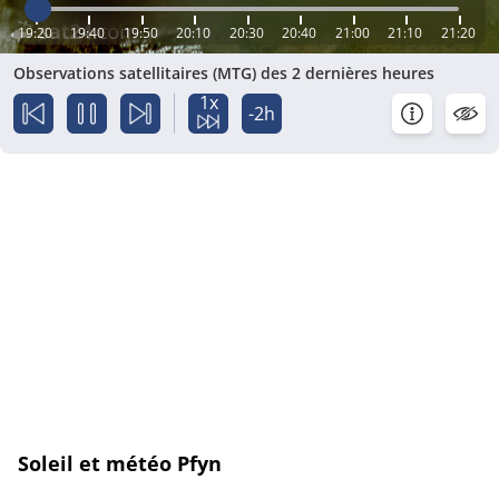
19:20
19:40
19:50
20:10
20:30
20:40
21:00
21:10
21:20
Observations satellitaires (MTG) des 2 dernières heures
1x
-2h
Soleil et météo Pfyn