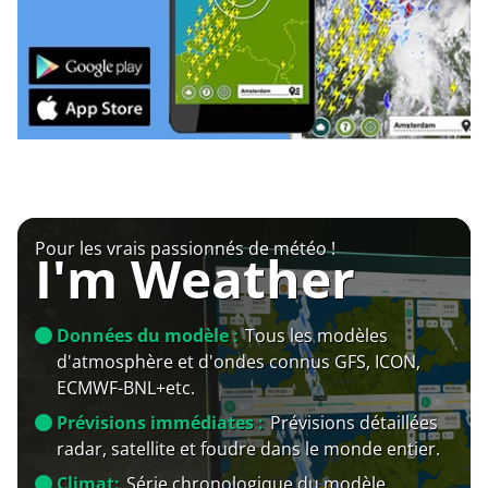
Pour les vrais passionnés de météo !
I'm Weather
Données du modèle :
Tous les modèles
d'atmosphère et d'ondes connus GFS, ICON,
ECMWF-BNL+etc.
Prévisions immédiates :
Prévisions détaillées
radar, satellite et foudre dans le monde entier.
Climat:
Série chronologique du modèle