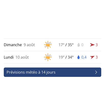
Dimanche
9 août
17°
/
35°
0
3
Lundi
10 août
19°
/
34°
0,4
3
Prévisions météo à 14 jours