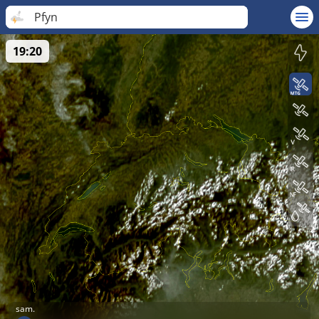
Pfyn
19:20
sam.