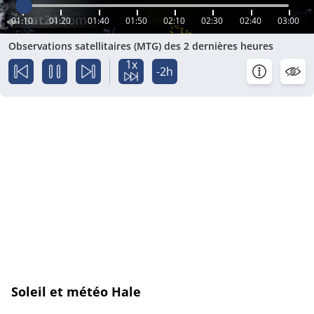
01:10
01:20
01:40
01:50
02:10
02:30
02:40
03:00
Observations satellitaires (MTG) des 2 dernières heures
1x
-2h
Soleil et météo Hale