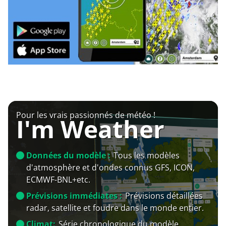
Pour les vrais passionnés de météo !
I'm Weather
Données du modèle :
Tous les modèles
d'atmosphère et d'ondes connus GFS, ICON,
ECMWF-BNL+etc.
Prévisions immédiates :
Prévisions détaillées
radar, satellite et foudre dans le monde entier.
Climat:
Série chronologique du modèle