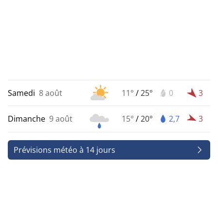
Samedi
8 août
11°
/
25°
0
3
Dimanche
9 août
15°
/
20°
2,7
3
Prévisions météo à 14 jours