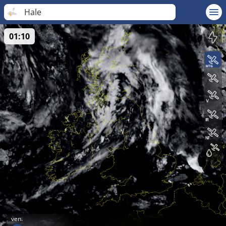
Hale
01:10
ven.