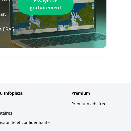
Essayez-le
gratuitement
ar,
e ERA5
u Infoplaza
Premium
Premium ads free
taires
abilité et confidentialité