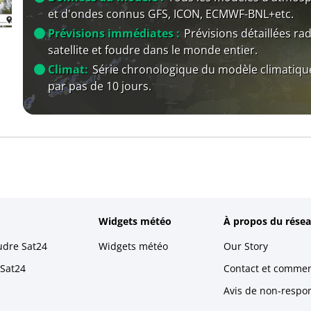
et d'ondes connus GFS, ICON, ECMWF-BNL+etc.
Prévisions immédiates :
Prévisions détaillées rad
satellite et foudre dans le monde entier.
Climat:
Série chronologique du modèle climatiqu
par pas de 10 jours.
Widgets météo
À propos du résea
udre Sat24
Widgets météo
Our Story
 Sat24
Contact et commen
Avis de non-respons