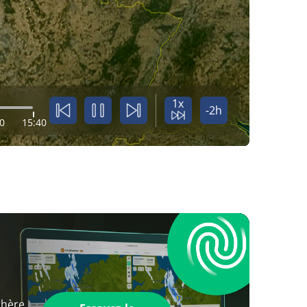
1x
-2h
0
15:40
phère