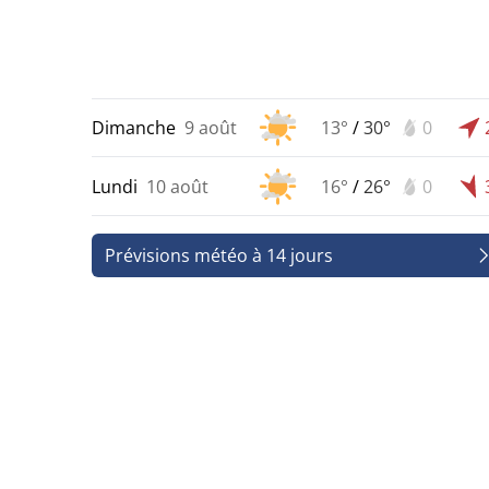
Dimanche
9 août
13°
/
30°
0
Lundi
10 août
16°
/
26°
0
Prévisions météo à 14 jours