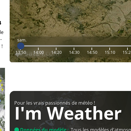
4
de
-
sam.
 !
13:50
14:00
14:20
14:30
14:50
15:10
15:2
Pour les vrais passionnés de météo !
I'm Weather
Données du modèle :
Tous les modèles d'atmos