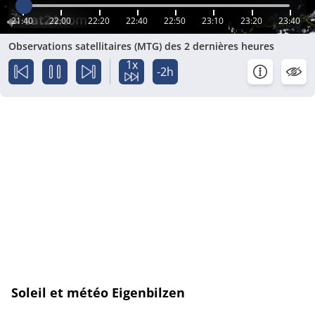
21:40
22:00
22:20
22:40
22:50
23:10
23:20
23:40
Observations satellitaires (MTG) des 2 dernières heures
1x
-2h
Soleil et météo Eigenbilzen