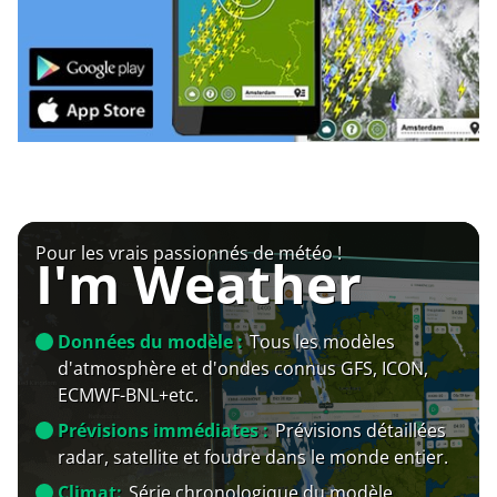
Pour les vrais passionnés de météo !
I'm Weather
Données du modèle :
Tous les modèles
d'atmosphère et d'ondes connus GFS, ICON,
ECMWF-BNL+etc.
Prévisions immédiates :
Prévisions détaillées
radar, satellite et foudre dans le monde entier.
Climat:
Série chronologique du modèle