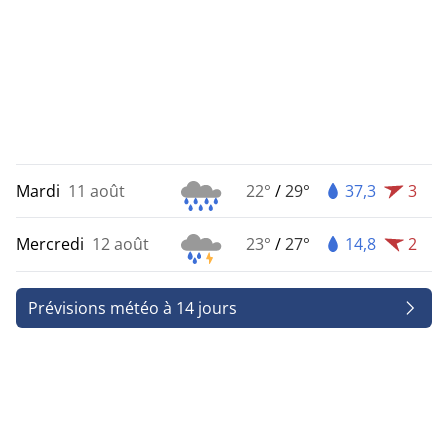
Mardi
11 août
22°
/
29°
37,3
3
Mercredi
12 août
23°
/
27°
14,8
2
Prévisions météo à 14 jours