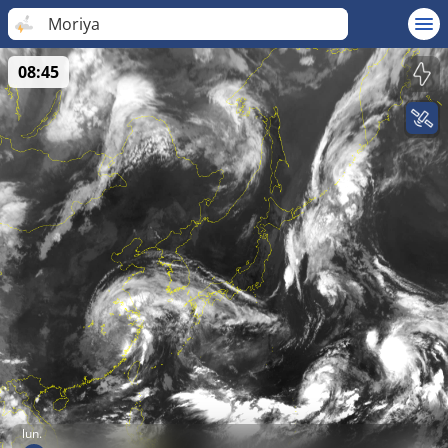
Moriya
08:45
lun.