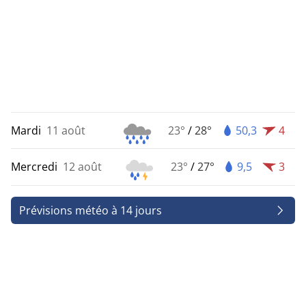
Mardi
11 août
23°
/
28°
50,3
4
Mercredi
12 août
23°
/
27°
9,5
3
Prévisions météo à 14 jours