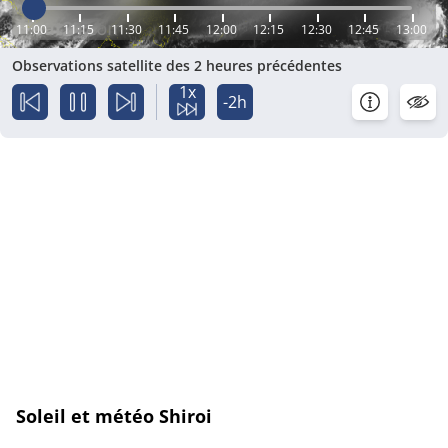
11:00
11:15
11:30
11:45
12:00
12:15
12:30
12:45
13:00
Observations satellite des 2 heures précédentes
1x
-2h
Soleil et météo Shiroi