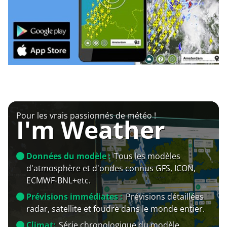
Pour les vrais passionnés de météo !
I'm Weather
Données du modèle :
Tous les modèles
d'atmosphère et d'ondes connus GFS, ICON,
ECMWF-BNL+etc.
Prévisions immédiates :
Prévisions détaillées
radar, satellite et foudre dans le monde entier.
Climat:
Série chronologique du modèle